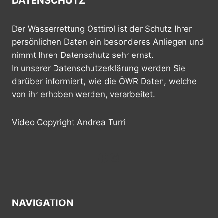
DATENSCHUTZ
DER
DRAU
–
Der Wasserrettung Osttirol ist der Schutz Ihrer
FREIWILLIGE
persönlichen Daten ein besonderes Anliegen und
HELFER*INNEN
nimmt Ihren Datenschutz sehr ernst.
SÄUBERN
OSTTIROLS
In unserer
Datenschutzerklärung
werden Sie
FLÜSSE
darüber informiert, wie die ÖWR Daten, welche
von ihr erhoben werden, verarbeitet.
Video Copyright Andrea Turri
Facebook
Instagram
NAVIGATION