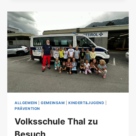
ALLGEMEIN
|
GEMEINSAM
|
KINDERT&JUGEND
|
PRÄVENTION
Volksschule Thal zu
Besuch