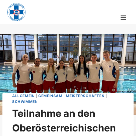
Zum
Inhalt
springen
ALLGEMEIN
|
GEMEINSAM
|
MEISTERSCHAFTEN
|
SCHWIMMEN
Teilnahme an den
Oberösterreichischen