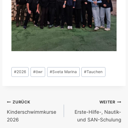
Schlagworte:
#
2026
#
öwr
#
Sveta Marina
#
Tauchen
Beitragsnavigation
ZURÜCK
WEITER
Kinderschwimmkurse
Erste-Hilfe-, Nautik-
2026
und SAN-Schulung