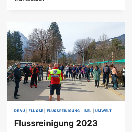
AN
DER
ISEL
DRAU
|
FLÜSSE
|
FLUSSREINIGUNG
|
ISEL
|
UMWELT
Flussreinigung 2023