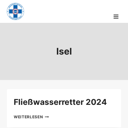
Zum
Inhalt
springen
Isel
Fließwasserretter 2024
FLIESSWASSERRETTER 2
WEITERLESEN
024