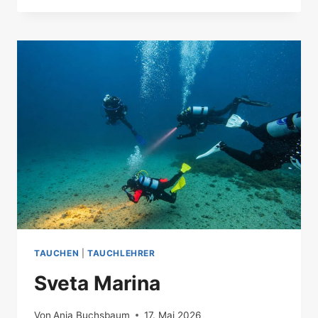
NAUTIK-
UND
SAN-
SCHULUNG
TAUCHEN
|
TAUCHLEHRER
Sveta Marina
Von
Anja Buchsbaum
17. Mai 2026