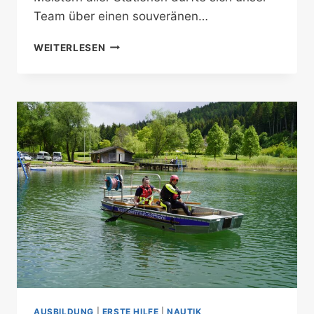
Team über einen souveränen…
SIEG
WEITERLESEN
BEIM
1.
SCHLAUCHBOOTRENNEN
DER
TIROLER
EINSATZKRÄFTE!
AUSBILDUNG
|
ERSTE HILFE
|
NAUTIK