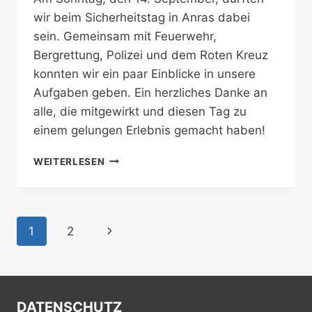
wir beim Sicherheitstag in Anras dabei
sein. Gemeinsam mit Feuerwehr,
Bergrettung, Polizei und dem Roten Kreuz
konnten wir ein paar Einblicke in unsere
Aufgaben geben. Ein herzliches Danke an
alle, die mitgewirkt und diesen Tag zu
einem gelungen Erlebnis gemacht haben!
SICHERHEITSTAG
WEITERLESEN
IN
ANRAS
Seitennavigation
Nächste
1
2
Seite
DATENSCHUTZ